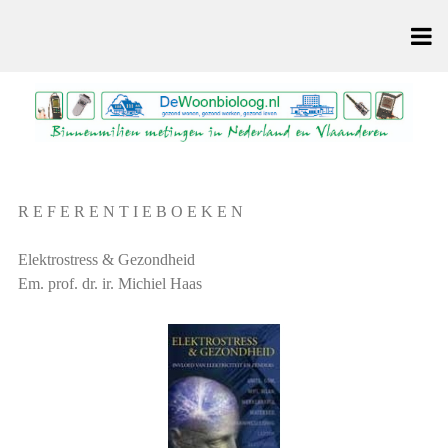
R E F E R E N T I E B O E K E N
Elektrostress & Gezondheid
Em. prof. dr. ir. Michiel Haas