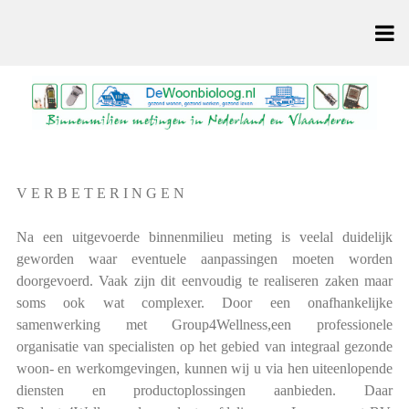
V E R B E T E R I N G E N
Na een uitgevoerde binnenmilieu meting is veelal duidelijk
geworden waar eventuele aanpassingen moeten worden
doorgevoerd. Vaak zijn dit eenvoudig te realiseren zaken maar
soms ook wat complexer. Door een onafhankelijke
samenwerking met Group4Wellness,een professionele
organisatie van specialisten op het gebied van integraal gezonde
woon- en werkomgevingen, kunnen wij u via hen uiteenlopende
diensten en productoplossingen aanbieden. Daar